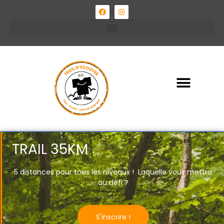
MARCHE NORDIQUE
VILLAGE NATURE
TRAIL 35KM
5 distances pour tous les niveaux ! Laquelle vous mettra
au défi ?
S'inscrire !