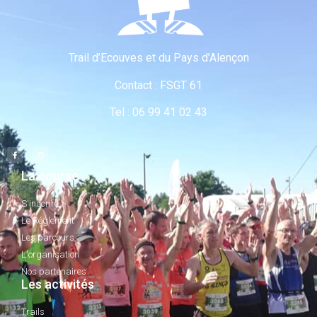
Trail d’Ecouves et du Pays d’Alençon
Contact : FSGT 61
Tel : 06 99 41 02 43
La course
S'inscrire
Le Réglement
Les parcours
L'organisation
Nos partenaires
Les activités
Trails