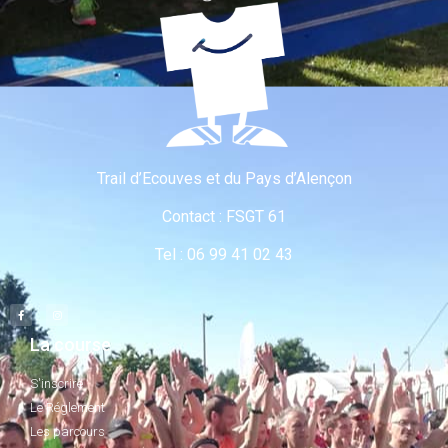
Trail d’Ecouves et du Pays d’Alençon
Contact : FSGT 61
Tel : 06 99 41 02 43
La course
S'inscrire
Le Réglement
Les parcours